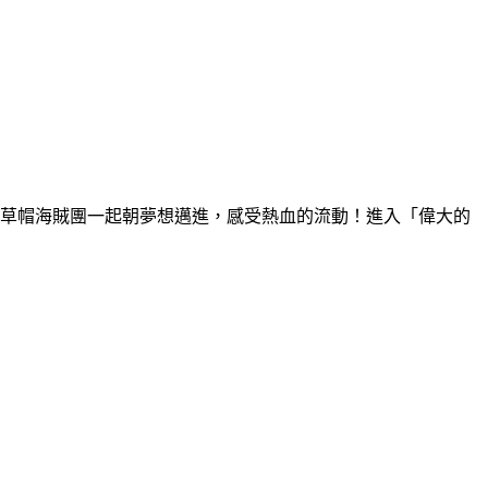
跟著草帽海賊團一起朝夢想邁進，感受熱血的流動！進入「偉大的